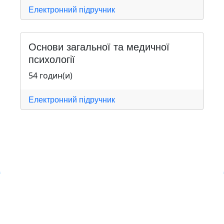
Електронний підручник
Основи загальної та медичної
психології
54 годин(и)
Електронний підручник
Навчальна хмара ЛКЛАУД
Copyright © Навчальна хмара
з
ЛКЛАУД 2026
lcloud.in.ua