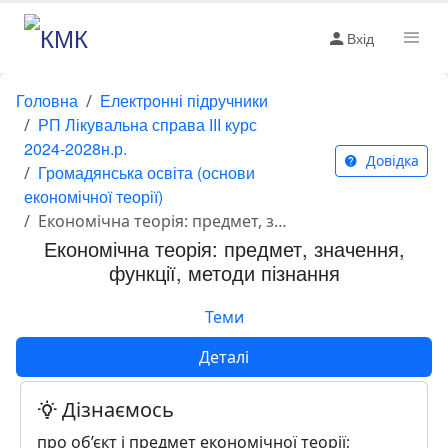
Вхід
Головна
Електронні підручники
РП Лікувальна справа ІІІ курс
2024-2028н.р.
Довідка
Громадянська освіта (основи
економічної теорії)
Економічна теорія: предмет, значення, функції, методи пізнання
Економічна теорія: предмет, значення,
функції, методи пізнання
Теми
Деталі
Дізнаємось
про об’єкт і предмет економічної теорії;