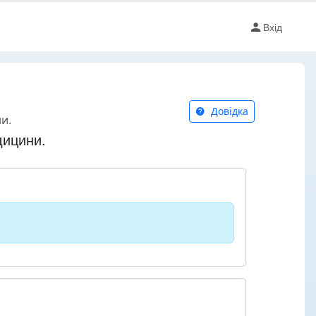
Вхід
Довідка
и.
дицини.