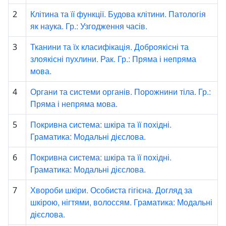
Клітина та її функції. Будова клітини. Патологія
2
як наука. Гр.: Узгодження часів.
Тканини та їх класифікація. Доброякісні та
3
злоякісні пухлини. Рак. Гр.: Пряма і непряма
мова.
Органи та системи органів. Порожнини тіла. Гр.:
4
Пряма і непряма мова.
Покривна система: шкіра та її похідні.
5
Граматика: Модальні дієслова.
Покривна система: шкіра та її похідні.
6
Граматика: Модальні дієслова.
Хвороби шкіри. Особиста гігієна. Догляд за
7
шкірою, нігтями, волоссям. Граматика: Модальні
дієслова.