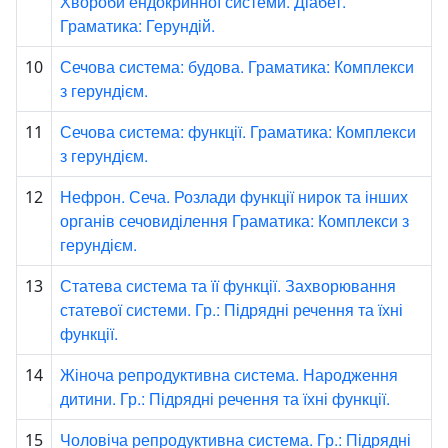
Хвороби ендокринної системи. Діабет.
Граматика: Герундій.
Сечова система: будова. Граматика: Комплекси
10
з герундієм.
Сечова система: функції. Граматика: Комплекси
11
з герундієм.
Нефрон. Сеча. Розлади функції нирок та інших
12
органів сечовиділення Граматика: Комплекси з
герундієм.
Статева система та її функції. Захворювання
13
статевої системи. Гр.: Підрядні речення та їхні
функції.
Жіноча репродуктивна система. Народження
14
дитини. Гр.: Підрядні речення та їхні функції.
Чоловіча репродуктивна система. Гр.: Підрядні
15