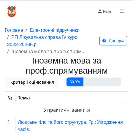
Вхід
Головна
Електронні підручники
РП Лікувальна справа ІV курс
Довідка
2022-2026н.р.
Іноземна мова за проф.спрямуванням
Іноземна мова за
проф.спрямуванням
Критерії оцінювання
30.9%
№
Тема
5 практичні заняття
Людське тіло та його структура. Гр.: Узгодження
1
часів.