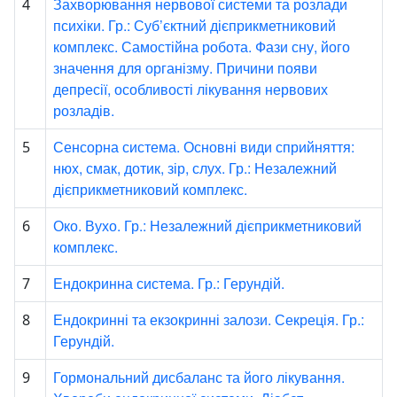
Захворювання нервової системи та розлади
4
психіки. Гр.: Суб’єктний дієприкметниковий
комплекс. Самостійна робота. Фази сну, його
значення для організму. Причини появи
депресії, особливості лікування нервових
розладів.
Сенсорна система. Основні види сприйняття:
5
нюх, смак, дотик, зір, слух. Гр.: Незалежний
дієприкметниковий комплекс.
Око. Вухо. Гр.: Незалежний дієприкметниковий
6
комплекс.
Ендокринна система. Гр.: Герундій.
7
Ендокринні та екзокринні залози. Секреція. Гр.:
8
Герундій.
Гормональний дисбаланс та його лікування.
9